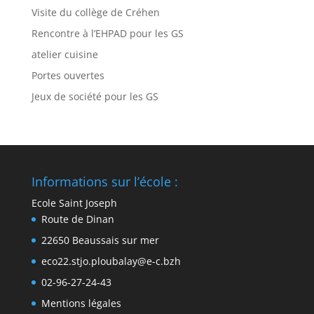
Visite du collège de Créhen
Rencontre à l’EHPAD pour les GS
atelier cuisine
Portes ouvertes
Jeux de société pour les GS
Informations sur l’école :
Ecole Saint Joseph
Route de Dinan
22650 Beaussais sur mer
eco22.stjo.ploubalay@e-c.bzh
02-96-27-24-43
Mentions légales