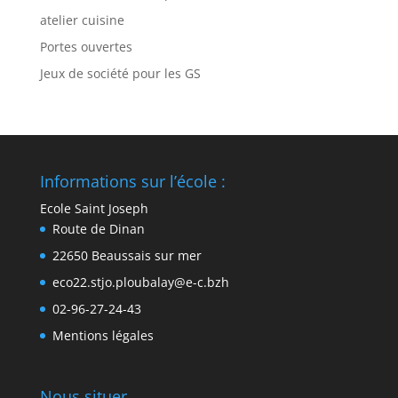
atelier cuisine
Portes ouvertes
Jeux de société pour les GS
Informations sur l’école :
Ecole Saint Joseph
Route de Dinan
22650 Beaussais sur mer
eco22.stjo.ploubalay@e-c.bzh
02-96-27-24-43
Mentions légales
Nous situer