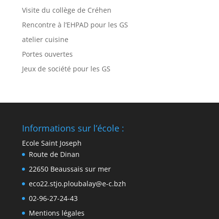
Visite du collège de Créhen
Rencontre à l’EHPAD pour les GS
atelier cuisine
Portes ouvertes
Jeux de société pour les GS
Informations sur l’école :
Ecole Saint Joseph
Route de Dinan
22650 Beaussais sur mer
eco22.stjo.ploubalay@e-c.bzh
02-96-27-24-43
Mentions légales